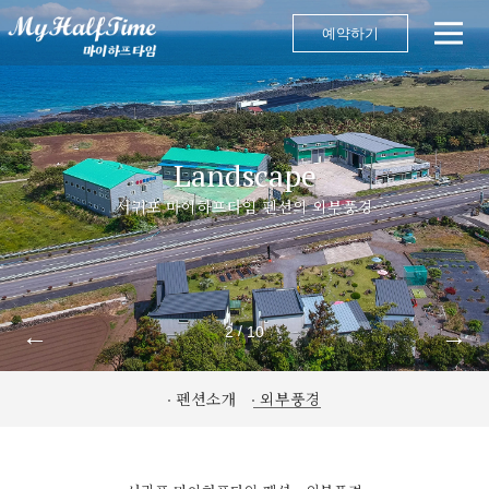
예약하기
Landscape
서귀포 마이하프타임 펜션의 외부풍경
←
→
/
2
10
펜션소개
외부풍경